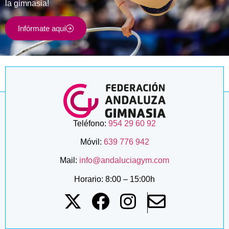
la gimnasia!
Infórmate aquí
Teléfono:
954 29 60 92
Móvil:
639 776 942
Mail:
info@andaluciagym.com
Horario: 8:00 – 15:00h