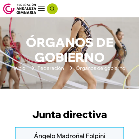
ÓRGANOS DE
GOBIERNO
Inicio
Federación
Órganos de gobierno
Junta directiva
Ángelo Madroñal Folpini