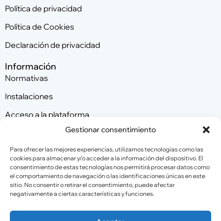
Política de privacidad
Política de Cookies
Declaración de privacidad
Información
Normativas
Instalaciones
Acceso a la plataforma
Gestionar consentimiento
Contacta con nosotros
Para ofrecer las mejores experiencias, utilizamos tecnologías como las
cookies para almacenar y/o acceder a la información del dispositivo. El
consentimiento de estas tecnologías nos permitirá procesar datos como
Patrocinadores
el comportamiento de navegación o las identificaciones únicas en este
sitio. No consentir o retirar el consentimiento, puede afectar
negativamente a ciertas características y funciones.
Colaboradores