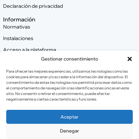
Declaración de privacidad
Información
Normativas
Instalaciones
Acceso a la plataforma
Gestionar consentimiento
Contacta con nosotros
Para ofrecer las mejores experiencias, utilizamos tecnologías como las
cookies para almacenar y/o acceder a la información del dispositivo. El
consentimiento de estas tecnologías nos permitirá procesar datos como
Patrocinadores
el comportamiento de navegación o las identificaciones únicas en este
sitio. No consentir o retirar el consentimiento, puede afectar
negativamente a ciertas características y funciones.
Colaboradores
Aceptar
Denegar
© Copyright 2026 Federación Andaluza de Gimnasia.