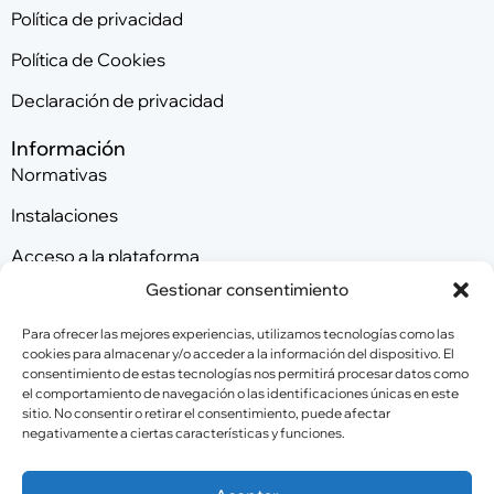
Política de privacidad
Política de Cookies
Declaración de privacidad
Información
Normativas
Instalaciones
Acceso a la plataforma
Gestionar consentimiento
Contacta con nosotros
Para ofrecer las mejores experiencias, utilizamos tecnologías como las
cookies para almacenar y/o acceder a la información del dispositivo. El
consentimiento de estas tecnologías nos permitirá procesar datos como
Patrocinadores
el comportamiento de navegación o las identificaciones únicas en este
sitio. No consentir o retirar el consentimiento, puede afectar
negativamente a ciertas características y funciones.
Colaboradores