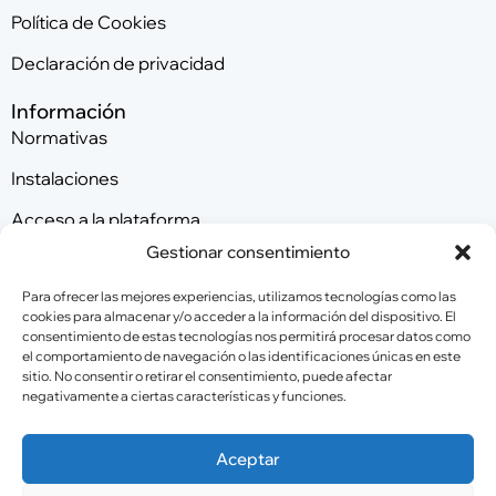
Política de Cookies
Declaración de privacidad
Información
Normativas
Instalaciones
Acceso a la plataforma
Gestionar consentimiento
Contacta con nosotros
Para ofrecer las mejores experiencias, utilizamos tecnologías como las
cookies para almacenar y/o acceder a la información del dispositivo. El
consentimiento de estas tecnologías nos permitirá procesar datos como
Patrocinadores
el comportamiento de navegación o las identificaciones únicas en este
sitio. No consentir o retirar el consentimiento, puede afectar
negativamente a ciertas características y funciones.
Colaboradores
Aceptar