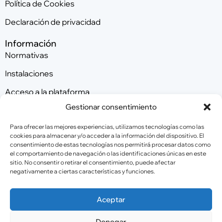
Política de Cookies
Declaración de privacidad
Información
Normativas
Instalaciones
Acceso a la plataforma
Gestionar consentimiento
Contacta con nosotros
Para ofrecer las mejores experiencias, utilizamos tecnologías como las
cookies para almacenar y/o acceder a la información del dispositivo. El
consentimiento de estas tecnologías nos permitirá procesar datos como
Patrocinadores
el comportamiento de navegación o las identificaciones únicas en este
sitio. No consentir o retirar el consentimiento, puede afectar
negativamente a ciertas características y funciones.
Colaboradores
Aceptar
Denegar