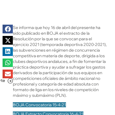
Se informa que hoy 16 de abril del presente ha
sido publicado en BOJA el extracto de la
Resolución por la que se convocan para el
ejercicio 2021 (temporada deportiva 2020-2021),
las subvenciones en régimen de concurrencia
competitiva en materia de deporte, dirigida a los
clubes deportivos andaluces, a fin de fomentar la
práctica deportiva y ayudar a sufragar los gastos
derivados de la participación de sus equipos en
competiciones oficiales de ámbito nacional no
rte
profesional y categoría de edad absoluta con
formato de liga en los niveles de competición
máximo y submáximo (PLN).
BOJA Convocatoria 15-4-21
BOJA Extracto Convocatoria 16-4-21