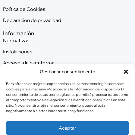
Política de Cookies
Declaración de privacidad
Información
Normativas
Instalaciones
Acceso a la plataforma
Gestionar consentimiento
Contacta con nosotros
Para ofrecer las mejores experiencias, utilizamos tecnologías como las
cookies para almacenar y/o acceder a la información del dispositivo. El
consentimiento de estas tecnologías nos permitirá procesar datos como
Patrocinadores
el comportamiento de navegación o las identificaciones únicas en este
sitio. No consentir o retirar el consentimiento, puede afectar
negativamente a ciertas características y funciones.
Colaboradores
Aceptar