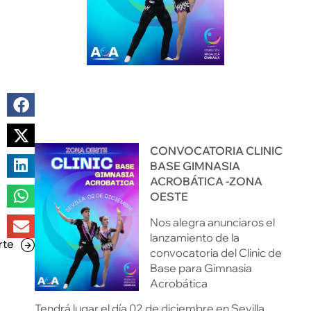
CONVOCATORIA CLINIC
BASE GIMNASIA
ACROBÁTICA -ZONA
OESTE
Nos alegra anunciaros el
lanzamiento de la
rte
convocatoria del Clinic de
Base para Gimnasia
Acrobática
Tendrá lugar el día 02 de diciembre en Sevilla