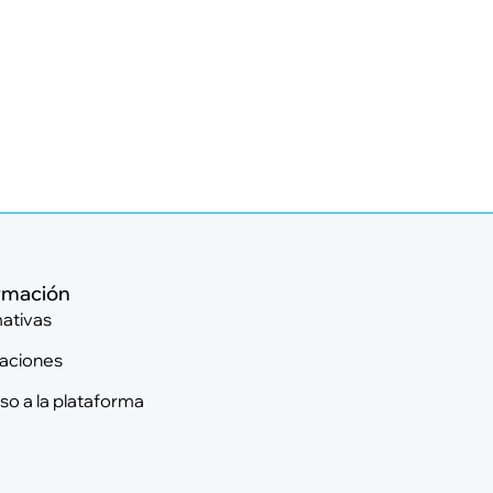
rmación
ativas
laciones
o a la plataforma